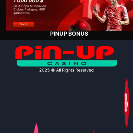
PINUP BONUS
2025 © All Rights Reserved