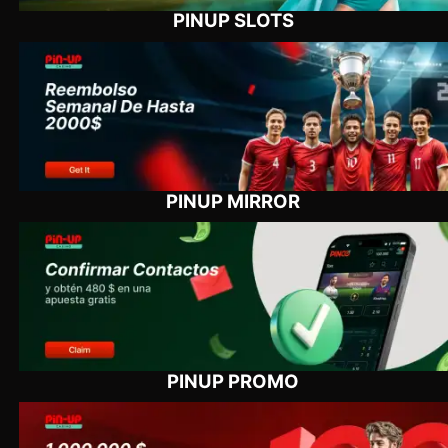
PINUP SLOTS
PINUP MIRROR
PINUP PROMO